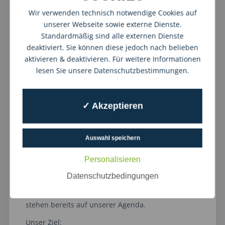
• sauberere Nachweise für Versicherungen und
Wir verwenden technisch notwendige Cookies auf
Bauleiter
unserer Webseite sowie externe Dienste.
So wächst Qualität überall – nicht nur in den
Standardmäßig sind alle externen Dienste
Spezialbereichen.
deaktiviert. Sie können diese jedoch nach belieben
aktivieren & deaktivieren. Für weitere Informationen
⸻
lesen Sie unsere Datenschutzbestimmungen.
Ausblick: Bauforensik, Zertifizierungen & neue
Formate
Wir bleiben nicht stehen. Themen wie:
✓ Akzeptieren
•
Bauforensik
Auswahl speichern
•
erweiterte Schimmel-Zertifizierungen
•
neue Analyseverfahren bei Wasserschäden
Personalisieren
Datenschutzbedingungen
•
Podcast-Formate für Hauseigentümer,
Verwaltungen und Makler
stehen bereits auf unserer Agenda.
Unser Ziel: