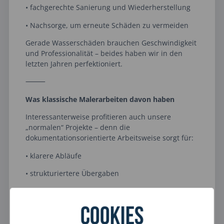
• fachgerechte Sanierung und Wiederherstellung
• Nachsorge, um erneute Schäden zu vermeiden
Gerade Wasserschäden brauchen Geschwindigkeit
und Professionalität – beides haben wir in den
letzten Jahren perfektioniert.
⸻
Was klassische Malerarbeiten davon haben
Interessanterweise profitieren auch unsere
„normalen“ Projekte – denn die
dokumentationsorientierte Arbeitsweise sorgt für:
• klarere Abläufe
• strukturiertere Übergaben
• weniger Fehlkommunikation
• mehr Transparenz für Kunden
Cookies