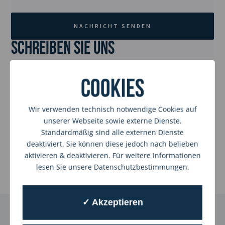
NACHRICHT SENDEN
Schreiben Sie uns
Anschrift
Cookies
Tom Style GmbH
Am Förkelsgraben 36
Wir verwenden technisch notwendige Cookies auf
47259 Duisburg
unserer Webseite sowie externe Dienste.
Kontakt
Standardmäßig sind alle externen Dienste
deaktiviert. Sie können diese jedoch nach belieben
E-Mail: hallo@tom-style.de
Telefonnummer: 0203-94090712
aktivieren & deaktivieren. Für weitere Informationen
lesen Sie unsere Datenschutzbestimmungen.
✓ Akzeptieren
Lassen Sie uns Farbe in Ihr