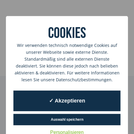
Tapetenwechsel-Podcast: Neustart am 11.11. –
Warum Spezialisierung im Handwerk der
Cookies
Schlüssel zur Zukunft ist
Wir verwenden technisch notwendige Cookies auf
Wenn am 11.11. in Duisburg die fünfte Jahreszeit beginnt,
startet nicht nur der Karneval – auch unser
unserer Webseite sowie externe Dienste.
Tapetenwechsel-Podcast feiert seinen
Standardmäßig sind alle externen Dienste
deaktiviert. Sie können diese jedoch nach belieben
Read More
aktivieren & deaktivieren. Für weitere Informationen
lesen Sie unsere Datenschutzbestimmungen.
Lassen Sie uns Farbe in Ihr
✓ Akzeptieren
Leben bringen!
Lassen Sie uns gemeinsam Ihr Zuhause in einen
Auswahl speichern
einzigartigen Wohlfühlort verwandeln! Kontaktieren
Sie uns für eine persönliche Beratung – wir bringen
Personalisieren